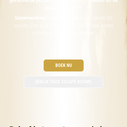
gevarieerde puzzels
op te lossen en je
handen uit de
mouwen
te steken.
Samenwerking
en
inventiviteit
zijn de sleutel tot
succes. Durf jij de uitdaging aan? Beleef een unieke
ervaring vol spanning en plezier!
BOEK NU
BEKIJK ONZE ESCAPE ROOMS