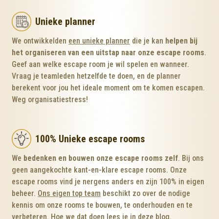
Unieke planner
We ontwikkelden
een unieke planner
die je kan
helpen bij
het organiseren van een uitstap naar onze escape rooms
.
Geef aan welke escape room je wil spelen en wanneer.
Vraag je teamleden hetzelfde te doen, en de planner
berekent voor jou het ideale moment om te komen escapen.
Weg organisatiestress!
100% Unieke escape rooms
We
bedenken en bouwen onze escape rooms zelf
. Bij ons
geen aangekochte kant-en-klare escape rooms. Onze
escape rooms vind je nergens anders en zijn 100% in eigen
beheer.
Ons eigen top team
beschikt zo over de nodige
kennis om onze rooms te bouwen, te onderhouden en te
verbeteren. Hoe we dat doen lees je in
deze blog
.